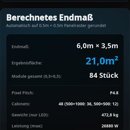
Berechnetes Endmaß
Automatisch auf 0.5m × 0.5m Panelraster gerundet
6,0m × 3,5m
Endmaß:
21,0m²
Ergebnisfläche:
84
Stück
Module gesamt (0,5×0,5):
Pixel Pitch:
P4.8
Cabinets:
48 (500×1000: 36, 500×500: 12)
Gewicht (nur LED):
472,8 kg
Leistung (max):
26880 W