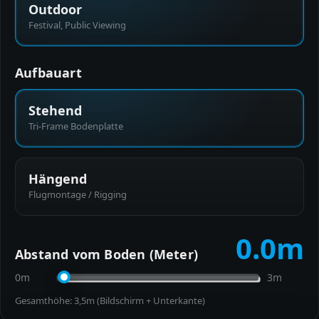
Outdoor
Festival, Public Viewing
Aufbauart
Stehend
Tri-Frame Bodenplatte
Hängend
Flugmontage / Rigging
0.0
m
Abstand vom Boden (Meter)
0m
3m
Gesamthöhe:
3,5
m (Bildschirm + Unterkante)